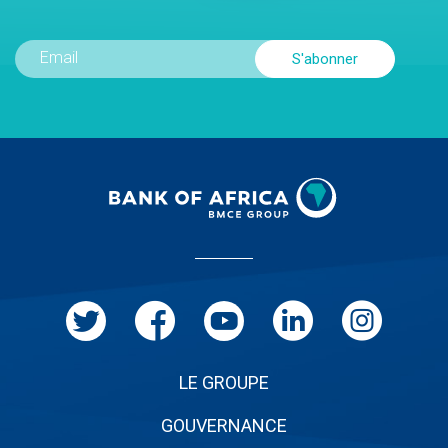
Menu
Pied
de
page
LE GROUPE
GOUVERNANCE