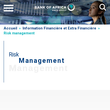
Aller
au
contenu
principal
Fil
Accueil
Information Financière et Extra Financière
Risk management
d'Ariane
Risk
Management
Management