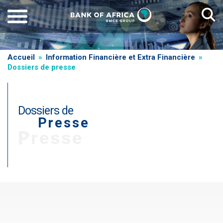
Aller
au
contenu
principal
Fil
Accueil
Information Financière et Extra Financière
Dossiers de presse
d'Ariane
Dossiers de
Presse
Presse