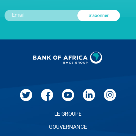
Menu
Pied
de
page
LE GROUPE
GOUVERNANCE