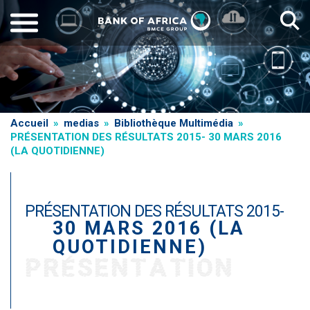
Aller
au
contenu
principal
Fil
Accueil
medias
Bibliothèque Multimédia
PRÉSENTATION DES RÉSULTATS 2015- 30 MARS 2016
d'Ariane
(LA QUOTIDIENNE)
PRÉSENTATION DES RÉSULTATS 2015-
30 MARS 2016 (LA
QUOTIDIENNE)
PRÉSENTATION