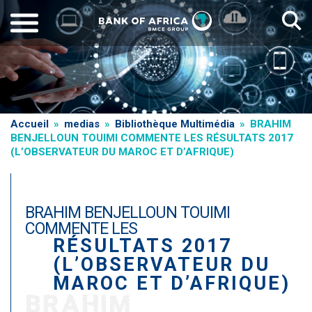
Aller
au
contenu
principal
Fil
Accueil
medias
Bibliothèque Multimédia
BRAHIM
BENJELLOUN TOUIMI COMMENTE LES RÉSULTATS 2017
d'Ariane
(L’OBSERVATEUR DU MAROC ET D’AFRIQUE)
BRAHIM BENJELLOUN TOUIMI
COMMENTE LES
RÉSULTATS 2017
(L’OBSERVATEUR DU
MAROC ET D’AFRIQUE)
BRAHIM